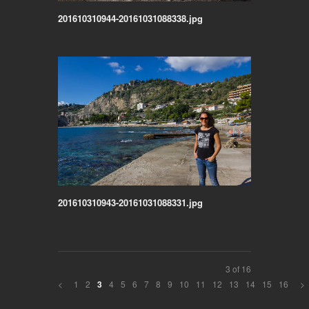
201610310944-20161031088338.jpg
201610310943-20161031088331.jpg
3 of 16
<
1
2
4
5
6
7
8
9
10
11
12
13
14
15
16
>
3