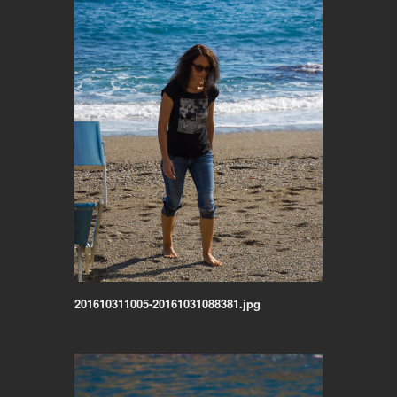
201610311005-20161031088381.jpg