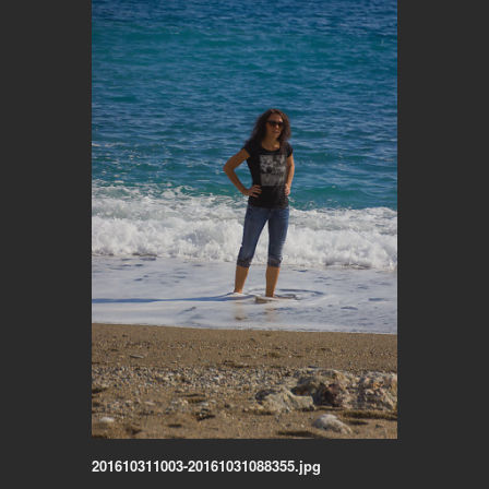
201610311003-20161031088355.jpg