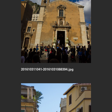
201610311041-20161031088394.jpg