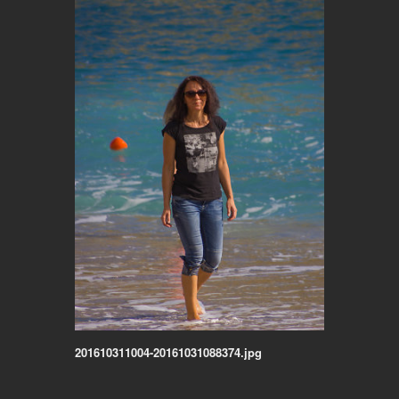
201610311004-20161031088374.jpg