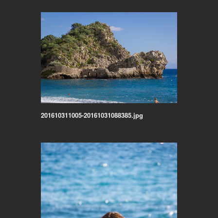
201610311005-20161031088385.jpg