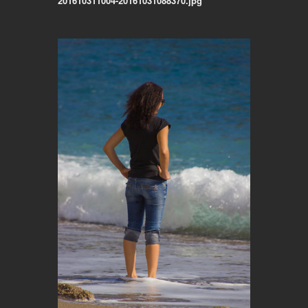
201610311004-20161031088370.jpg