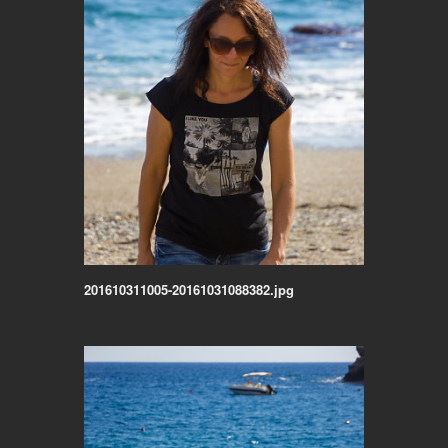
201610311005-20161031088382.jpg