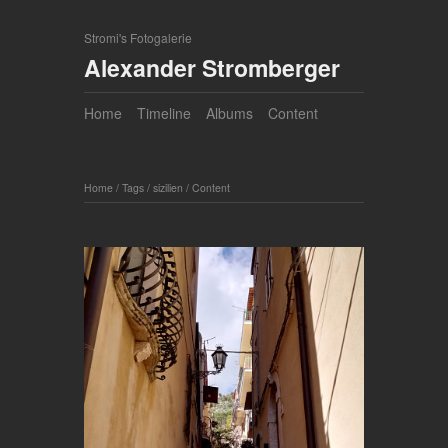
Stromi's Fotogalerie
Alexander Stromberger
Home
Timeline
Albums
Content
Home
/
Tags
/
sizilien
/
Content