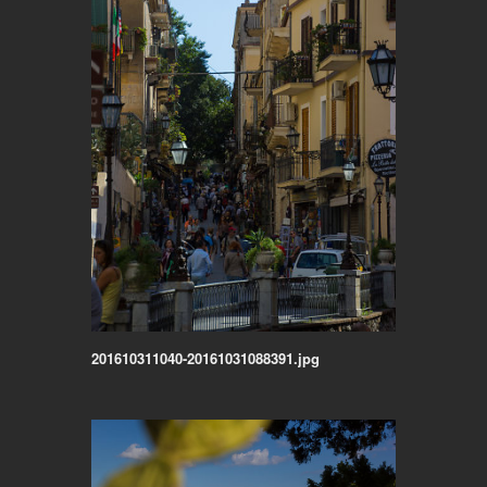
201610311040-20161031088391.jpg