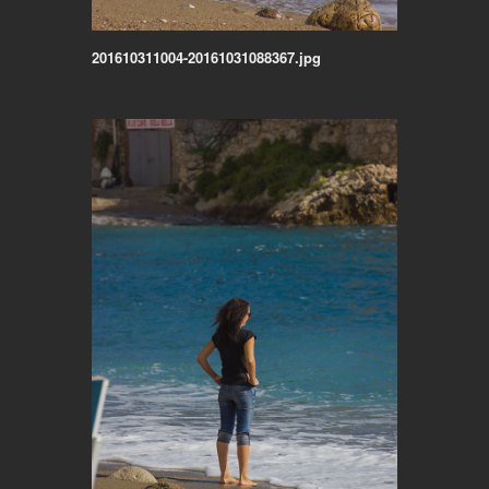
201610311004-20161031088367.jpg